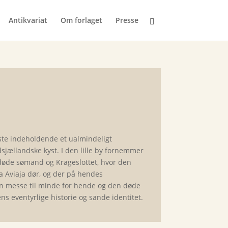
Antikvariat
Om forlaget
Presse
ste indeholdende et ualmindeligt
sjællandske kyst. I den lille by fornemmer
døde sømand og Krageslottet, hvor den
a Aviaja dør, og der på hendes
en messe til minde for hende og den døde
s eventyrlige historie og sande identitet.