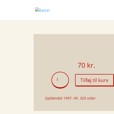
70
kr.
Prins
Tilføj til kurv
antal
Gyldendal 1997. HF. 329 sider.