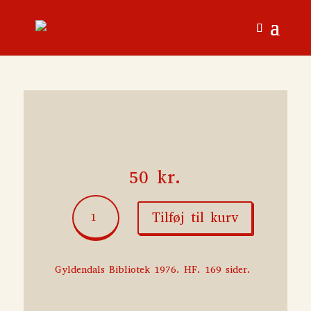
50
kr.
Tredje
Tilføj til kurv
halvleg
antal
Gyldendals Bibliotek 1976. HF. 169 sider.