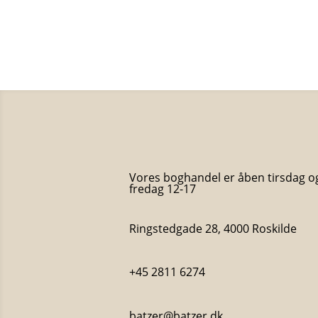
Jette A. Kaarsbøl
50
kr.
Vores boghandel er åben tirsdag o
fredag 12-17
Ringstedgade 28, 4000 Roskilde
+45 2811 6274
batzer@batzer.dk