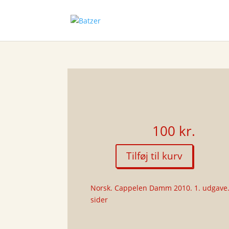
100
kr.
Tilføj til kurv
Snakk
til
meg
Norsk. Cappelen Damm 2010. 1. udgave.
antal
sider