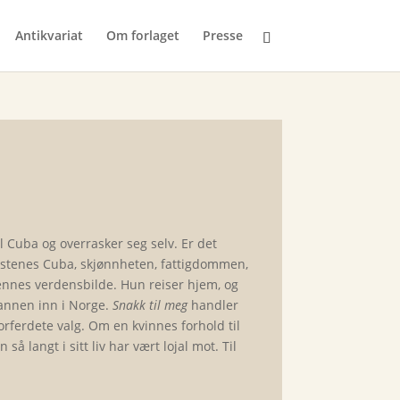
Antikvariat
Om forlaget
Presse
l Cuba og overrasker seg selv. Er det
astenes Cuba, skjønnheten, fattigdommen,
nes verdensbilde. Hun reiser hjem, og
annen inn i Norge.
Snakk til meg
handler
forferdete valg. Om en kvinnes forhold til
så langt i sitt liv har vært lojal mot. Til