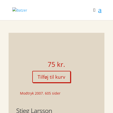
75
kr.
Tilføj til kurv
Pigen
der
legede
Modtryk 2007. 605 sider
med
ilden
Stieg Larsson
antal