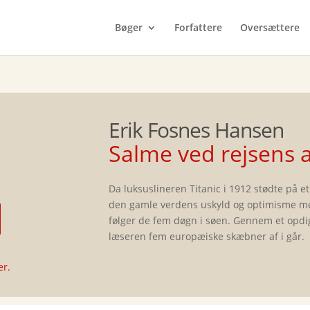
Bøger
Forfattere
Oversættere
Erik Fosnes Hansen
Salme ved rejsens a
Da luksuslineren Titanic i 1912 stødte på et
den gamle verdens uskyld og optimisme me
følger de fem døgn i søen. Gennem et opd
læseren fem europæiske skæbner af i går.
er.