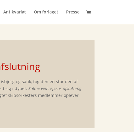
Antikvariat
Om forlaget
Presse
fslutning
 isbjerg og sank, tog den en stor den af
d sig i dybet.
Salme ved rejsens afslutning
igtet skibsorkesters medlemmer oplever