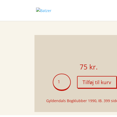
75
kr.
Salme
Tilføj til kurv
ved
rejsens
afslutning
Gyldendals Bogklubber 1990, IB. 399 sid
antal