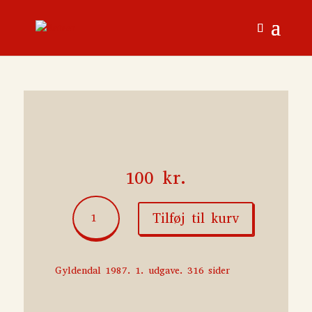
100
kr.
Søvnen
Tilføj til kurv
og
skyggerne
antal
Gyldendal 1987. 1. udgave. 316 sider