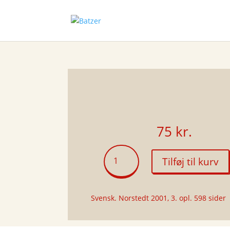
75
kr.
Lewis
Tilføj til kurv
Resa
antal
Svensk. Norstedt 2001, 3. opl. 598 sider