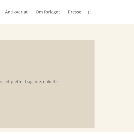
Antikvariat
Om forlaget
Presse
let plettet bagside, enkelte