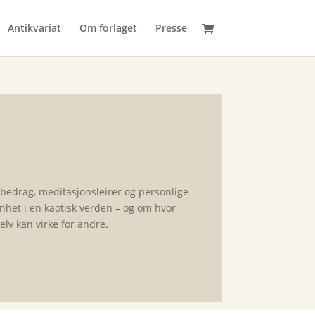
Antikvariat
Om forlaget
Presse
bedrag, meditasjonsleirer og personlige
nhet i en kaotisk verden – og om hvor
elv kan virke for andre.