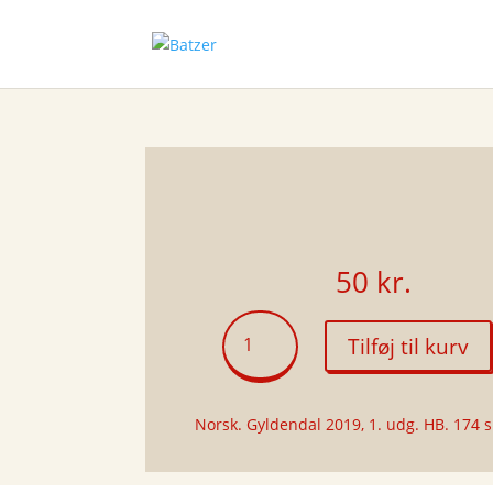
50
kr.
Nada
Tilføj til kurv
antal
Norsk. Gyldendal 2019, 1. udg. HB. 174 s