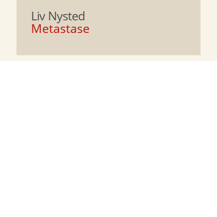
Liv Nysted
Metastase
Flaskepost fra P
Jussi Adler-Olsen
75
kr.
Jadekatten
Suzanne Brøgger
75
kr.
Martha Quest