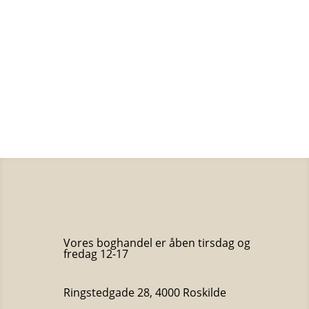
Isabel Allende
50
kr.
Din næstes hus
Jette A. Kaarsbøl
50
kr.
Vores boghandel er åben tirsdag og
fredag 12-17
Ringstedgade 28, 4000 Roskilde