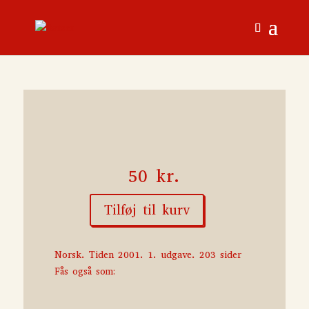
50
kr.
Tilføj til kurv
Til
Ester
antal
Norsk. Tiden 2001. 1. udgave. 203 sider
Fås også som: