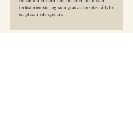
roman om et barn som litt etter litt forstår
forhistorien sin, og som gradvis forsøker å fylle
en plass i sitt eget liv.
Flaskepost fra P
Jussi Adler-Olsen
75
kr.
Jadekatten
Suzanne Brøgger
75
kr.
Martha Quest