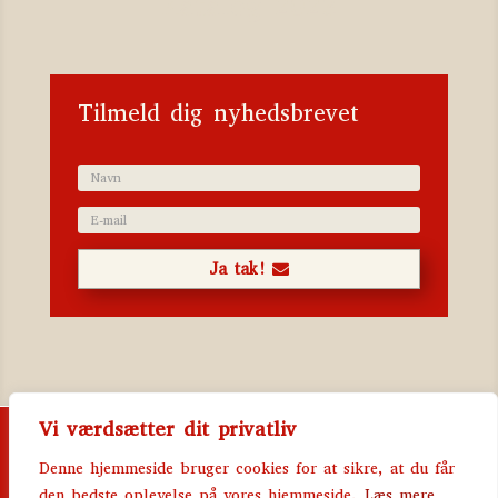
Katalog 2023
Tilmeld dig nyhedsbrevet
Ja tak!
Vi værdsætter dit privatliv
Ringstedgade 28 | 4000 Roskilde | Telefon 2811
6274 | Mail batzer@batzer.dk | MobilePay 752320 |
Denne hjemmeside bruger cookies for at sikre, at du får
CVR 85003615
den bedste oplevelse på vores hjemmeside.
Læs mere