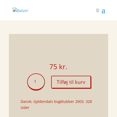
75
kr.
Paven
Tilføj til kurv
af
Indien
antal
Dansk. Gyldendals bogklubber 2003. 328
sider