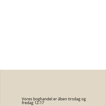
Ib Michael
100
kr.
Vilde engle
Ib Michael
75
kr.
Mit år
Ib Michael
50
kr.
Vores boghandel er åben tirsdag og
fredag 12-17