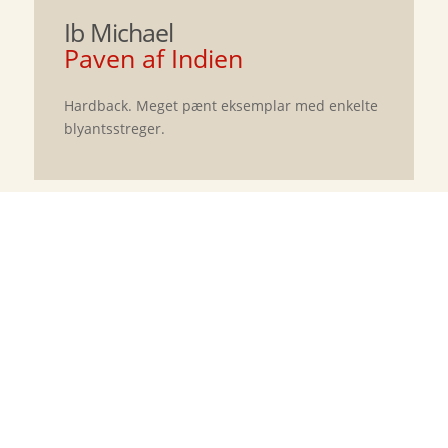
Ib Michael
Paven af Indien
Hardback. Meget pænt eksemplar med enkelte
blyantsstreger.
Flaskepost fra P
Jussi Adler-Olsen
75
kr.
Jadekatten