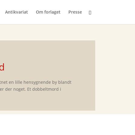
Antikvariat
Om forlaget
Presse
d
ttnet en lille hensygnende by blandt
r der noget. Et dobbeltmord i