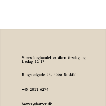
Jette A. Kaarsbøl
50
kr.
Vores boghandel er åben tirsdag og
fredag 12-17
Ringstedgade 28, 4000 Roskilde
+45 2811 6274
batzer@batzer.dk