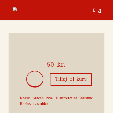
50
kr.
Universet
Tilføj til kurv
for
begynnere
antal
Norsk. Bracan 1996. Illustreret af Christine
Roche. 176 sider