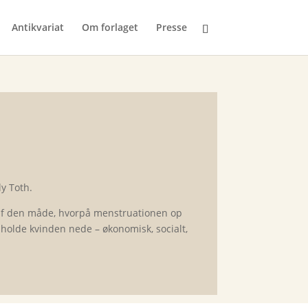
Antikvariat
Om forlaget
Presse
y Toth.
 af den måde, hvorpå menstruationen op
 holde kvinden nede – økonomisk, socialt,