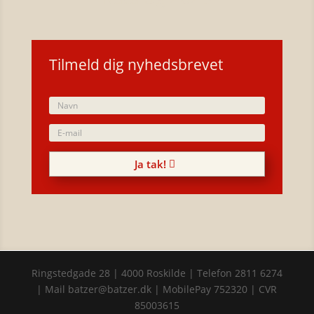
Tilmeld dig nyhedsbrevet
Ja tak!
Ringstedgade 28 | 4000 Roskilde | Telefon 2811 6274
| Mail batzer@batzer.dk | MobilePay 752320 | CVR
85003615