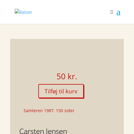
50
kr.
Tilføj til kurv
På
en
mørkeræd
Samleren 1987. 150 sider
klode
antal
Carsten Jensen