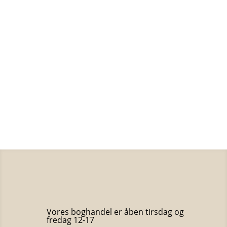
Suzanne Brøgger
50
kr.
Åndernes hus
Isabel Allende
50
kr.
Portrætgalleri
Benny Andersen
50
kr.
Vores boghandel er åben tirsdag og
fredag 12-17