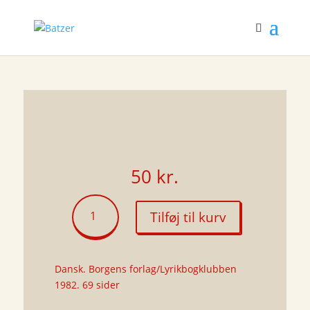
50
kr.
Oven
Tilføj til kurv
visse
vande
antal
Dansk. Borgens forlag/Lyrikbogklubben
1982. 69 sider