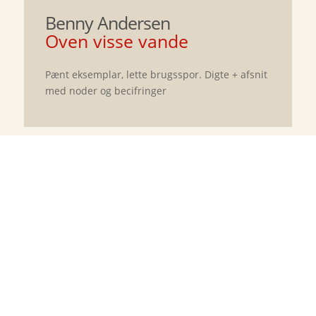
Benny Andersen
Oven visse vande
Pænt eksemplar, lette brugsspor. Digte + afsnit
med noder og becifringer
Flaskepost fra P
Jussi Adler-Olsen
75
kr.
Jadekatten