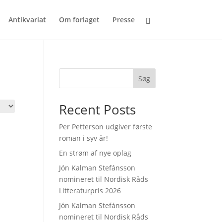
Antikvariat
Om forlaget
Presse
Søg
Recent Posts
Per Petterson udgiver første
roman i syv år!
En strøm af nye oplag
Jón Kalman Stefánsson
nomineret til Nordisk Råds
Litteraturpris 2026
Jón Kalman Stefánsson
nomineret til Nordisk Råds