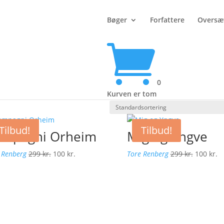
Bøger
Forfattere
Oversæ

0
Kurven er tom
Tilbud!
Tilbud!
mpagni Orheim
Mig og Yngve
Den
Den
Den
D
 Renberg
299
kr.
100
kr.
Tore Renberg
299
kr.
100
kr.
oprindelige
aktuelle
oprindel
ak
pris
pris
pris
pr
var:
er:
var:
er
299 kr..
100 kr..
299 kr..
10