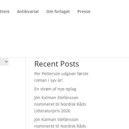
ttere
Antikvariat
Om forlaget
Presse
Søg
Recent Posts
Per Petterson udgiver første
roman i syv år!
en
En strøm af nye oplag
ige
tuelle
Jón Kalman Stefánsson
is
nomineret til Nordisk Råds
:
Litteraturpris 2026
0 kr..
Jón Kalman Stefánsson
nomineret til Nordisk Råds