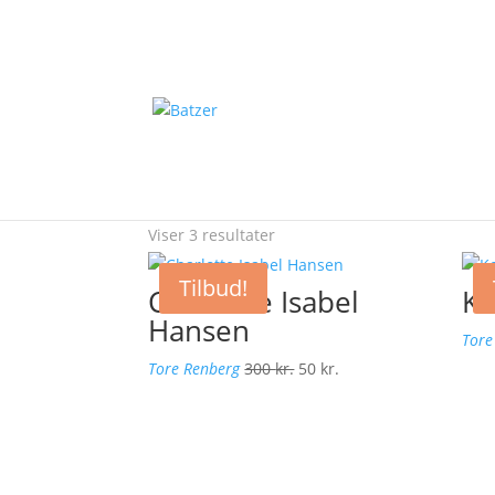
Forside
/ Varer tagged “Tore Renberg”
Tore Renberg
Viser 3 resultater
Tilbud!
Charlotte Isabel
Ko
Hansen
Tore
Den
Den
Tore Renberg
300
kr.
50
kr.
oprindelige
aktuelle
pris
pris
var:
er:
300 kr..
50 kr..