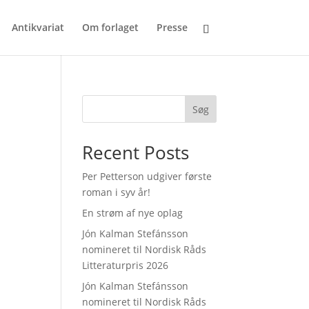
Antikvariat
Om forlaget
Presse
Søg
Recent Posts
Per Petterson udgiver første
roman i syv år!
En strøm af nye oplag
Jón Kalman Stefánsson
nomineret til Nordisk Råds
Litteraturpris 2026
Jón Kalman Stefánsson
nomineret til Nordisk Råds