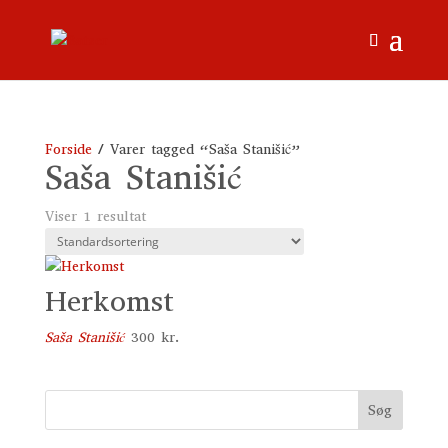
Forside
/ Varer tagged “Saša Stanišić”
Saša Stanišić
Viser 1 resultat
Herkomst
Saša Stanišić
300
kr.
Søg