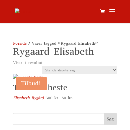
Forside
/ Varer tagged “Rygaard Elisabeth”
Rygaard Elisabeth
Viser 1 resultat
Tilbud!
Ti vilde heste
Den
Den
Elisabeth Rygård
300
kr.
50
kr.
oprindelige
aktuelle
pris
pris
var:
er:
Søg
300 kr..
50 kr..