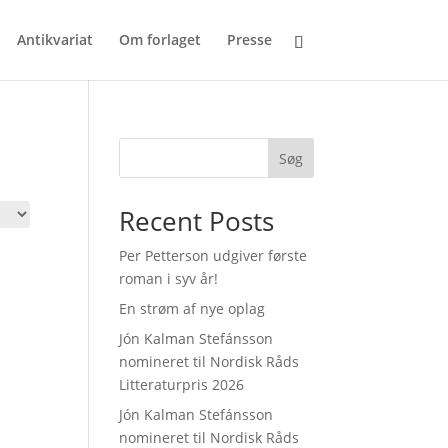
Antikvariat
Om forlaget
Presse
Søg
Recent Posts
Per Petterson udgiver første
roman i syv år!
En strøm af nye oplag
Jón Kalman Stefánsson
nomineret til Nordisk Råds
Litteraturpris 2026
Jón Kalman Stefánsson
nomineret til Nordisk Råds