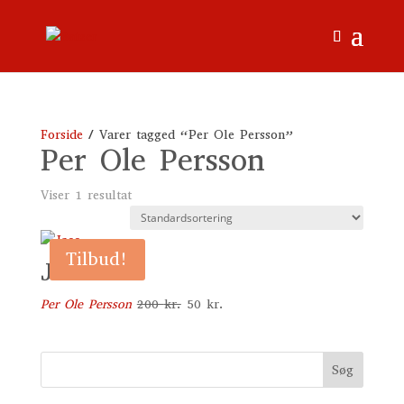
Forside
/ Varer tagged “Per Ole Persson”
Per Ole Persson
Viser 1 resultat
Tilbud!
Jaco
Den
Den
Per Ole Persson
200
kr.
50
kr.
oprindelige
aktuelle
pris
pris
var:
er:
Søg
200 kr..
50 kr..