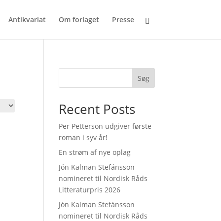
Antikvariat
Om forlaget
Presse
Søg
Recent Posts
Per Petterson udgiver første
roman i syv år!
En strøm af nye oplag
Jón Kalman Stefánsson
nomineret til Nordisk Råds
Litteraturpris 2026
Jón Kalman Stefánsson
nomineret til Nordisk Råds