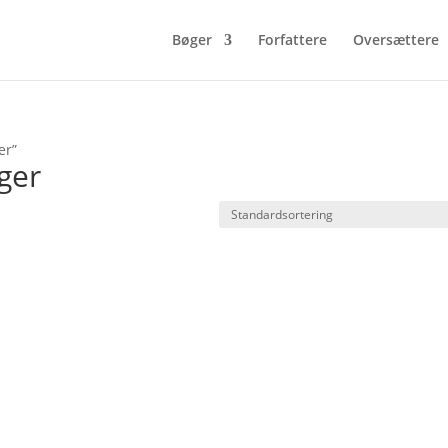
Bøger
Forfattere
Oversættere
er”
ger