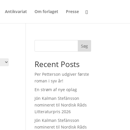
Antikvariat
Om forlaget
Presse
Søg
Recent Posts
Per Petterson udgiver første
roman i syv år!
En strøm af nye oplag
Jón Kalman Stefánsson
nomineret til Nordisk Råds
Litteraturpris 2026
Jón Kalman Stefánsson
nomineret til Nordisk Råds