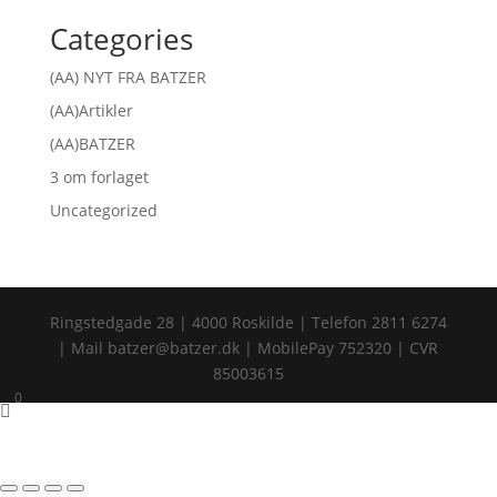
Categories
(AA) NYT FRA BATZER
(AA)Artikler
(AA)BATZER
3 om forlaget
Uncategorized
Ringstedgade 28 | 4000 Roskilde | Telefon 2811 6274
| Mail batzer@batzer.dk | MobilePay 752320 | CVR
85003615
0
