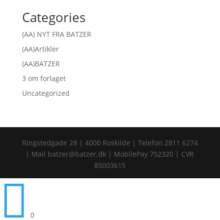
Categories
(AA) NYT FRA BATZER
(AA)Artikler
(AA)BATZER
3 om forlaget
Uncategorized
Ringstedgade 28 | 4000 Roskilde | Telefon 2811 6274
| Mail batzer@batzer.dk | MobilePay 752320 | CVR
85003615

0