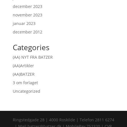
december 2023
november 2023
januar 2023
december 2012
Categories
(AA) NYT FRA BATZER
(AA)Artikler
(AA)BATZER
3 om forlaget
Uncategorized
Ringstedgade 28 | 4000 Roskilde | Telefon 2811 6274
| Mail batzer@batzer.dk | MobilePay 752320 | CVR