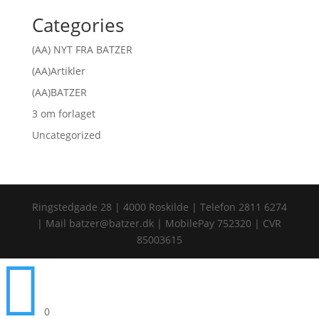
Categories
(AA) NYT FRA BATZER
(AA)Artikler
(AA)BATZER
3 om forlaget
Uncategorized
Ringstedgade 28 | 4000 Roskilde | Telefon 2811 6274
| Mail batzer@batzer.dk | MobilePay 752320 | CVR
85003615

0