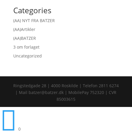
Categories
(AA) NYT FRA BATZER
(AA)Artikler
(AA)BATZER
3 om forlaget
Uncategorized
Ringstedgade 28 | 4000 Roskilde | Telefon 2811 6274
| Mail batzer@batzer.dk | MobilePay 752320 | CVR
85003615

0