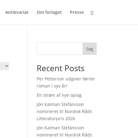
Antikvariat
Om forlaget
Presse
Søg
Recent Posts
Per Petterson udgiver første
roman i syv år!
En strøm af nye oplag
Jón Kalman Stefánsson
nomineret til Nordisk Råds
Litteraturpris 2026
Jón Kalman Stefánsson
nomineret til Nordisk Råds