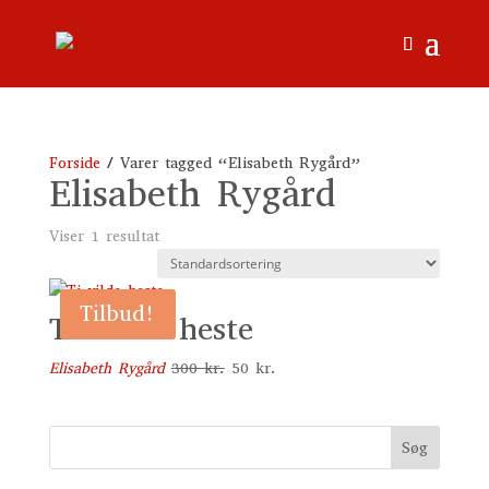
Forside
/ Varer tagged “Elisabeth Rygård”
Elisabeth Rygård
Viser 1 resultat
Tilbud!
Ti vilde heste
Den
Den
Elisabeth Rygård
300
kr.
50
kr.
oprindelige
aktuelle
pris
pris
var:
er:
Søg
300 kr..
50 kr..