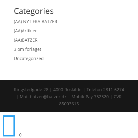
Categories
(AA) NYT FRA BATZER
(AA)Artikler
(AA)BATZER
3 om forlaget
Uncategorized
Ringstedgade 28 | 4000 Roskilde | Telefon 2811 6274
| Mail batzer@batzer.dk | MobilePay 752320 | CVR
85003615

0