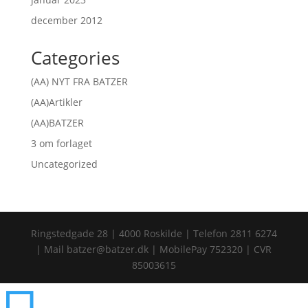
december 2012
Categories
(AA) NYT FRA BATZER
(AA)Artikler
(AA)BATZER
3 om forlaget
Uncategorized
Ringstedgade 28 | 4000 Roskilde | Telefon 2811 6274
| Mail batzer@batzer.dk | MobilePay 752320 | CVR
85003615