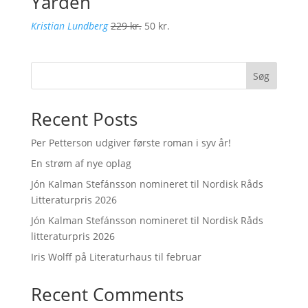
Yarden
Den
Den
Kristian Lundberg
229
kr.
50
kr.
oprindelige
aktuelle
pris
pris
var:
er:
Søg
229 kr..
50 kr..
Recent Posts
Per Petterson udgiver første roman i syv år!
En strøm af nye oplag
Jón Kalman Stefánsson nomineret til Nordisk Råds
Litteraturpris 2026
Jón Kalman Stefánsson nomineret til Nordisk Råds
litteraturpris 2026
Iris Wolff på Literaturhaus til februar
Recent Comments