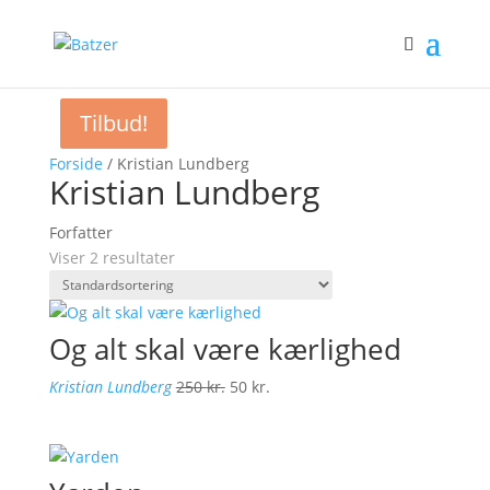
Tilbud!
Tilbud!
Forside
/ Kristian Lundberg
Kristian Lundberg
Forfatter
Viser 2 resultater
Og alt skal være kærlighed
Den
Den
Kristian Lundberg
250
kr.
50
kr.
oprindelige
aktuelle
pris
pris
var:
er:
250 kr..
50 kr..