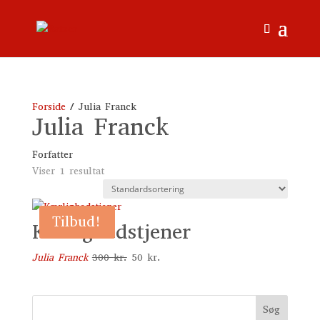
Forside
/ Julia Franck
Julia Franck
Forfatter
Viser 1 resultat
Tilbud!
Kærlighedstjener
Den
Den
Julia Franck
300
kr.
50
kr.
oprindelige
aktuelle
pris
pris
var:
er:
Søg