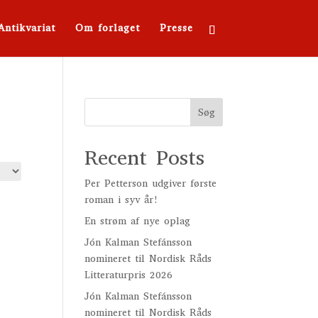
Antikvariat
Om forlaget
Presse
Søg
Recent Posts
Per Petterson udgiver første
roman i syv år!
En strøm af nye oplag
Jón Kalman Stefánsson
nomineret til Nordisk Råds
Litteraturpris 2026
Jón Kalman Stefánsson
nomineret til Nordisk Råds