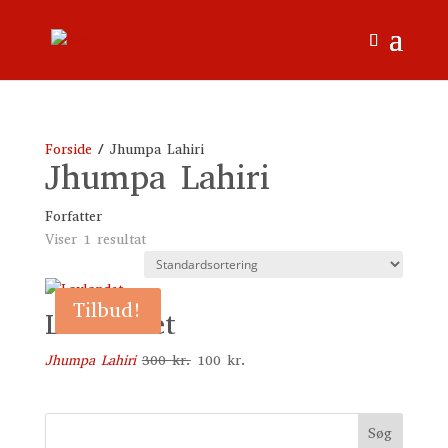
Forside
/ Jhumpa Lahiri
Jhumpa Lahiri
Forfatter
Viser 1 resultat
Tilbud!
Lavlandet
Den
Den
Jhumpa Lahiri
300
kr.
100
kr.
oprindelige
aktuelle
pris
pris
var:
er:
Søg