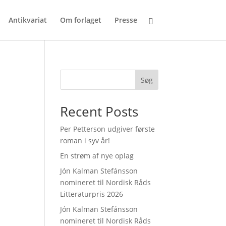
Antikvariat
Om forlaget
Presse
Søg
Recent Posts
Per Petterson udgiver første
roman i syv år!
En strøm af nye oplag
Jón Kalman Stefánsson
nomineret til Nordisk Råds
Litteraturpris 2026
Jón Kalman Stefánsson
nomineret til Nordisk Råds