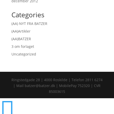
december 2012
Categories
(AA) NYT FRA BATZER
(AA)Artikler
(AA)BATZER
3 om forlaget
Uncategorized
Ringstedgade 28 | 4000 Roskilde | Telefon 2811 6274
| Mail batzer@batzer.dk | MobilePay 752320 | CVR
85003615
