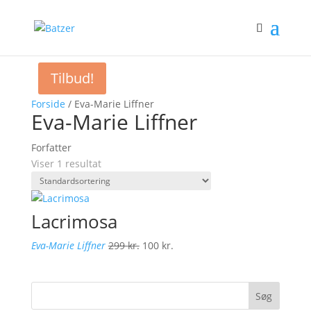
Tilbud!
Forside
/ Eva-Marie Liffner
Eva-Marie Liffner
Forfatter
Viser 1 resultat
Lacrimosa
Den
Den
Eva-Marie Liffner
299
kr.
100
kr.
oprindelige
aktuelle
pris
pris
var:
er:
Søg
299 kr..
100 kr..