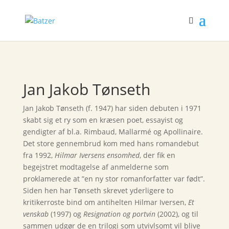
Jan Jakob Tønseth
Jan Jakob Tønseth (f. 1947) har siden debuten i 1971
skabt sig et ry som en kræsen poet, essayist og
gendigter af bl.a. Rimbaud, Mallarmé og Apollinaire.
Det store gennembrud kom med hans romandebut
fra 1992,
Hilmar Iversens ensomhed
, der fik en
begejstret modtagelse af anmelderne som
proklamerede at ”en ny stor romanforfatter var født”.
Siden hen har Tønseth skrevet yderligere to
kritikerroste bind om antihelten Hilmar Iversen,
Et
venskab
(1997) og
Resignation og portvin
(2002), og til
sammen udgør de en trilogi som utvivlsomt vil blive