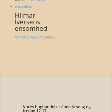
var:
er:
200 kr..
100 kr..
Hilmar
Iversens
ensomhed
Jan Jakob Tønseth
300
kr.
Vores boghandel er åben tirsdag og
fredag 12-17