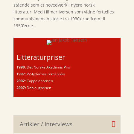
stående som et hovedværk i nyere norsk
litteratur. Med Hilmar Iversen som vidne fortælles
kommunismens historie fra 1930’erne frem til
1950’erne.
Litteraturpriser
1990:
Det Norske Akademis Pris
1997:
P2-lytternes romanpris
2002:
Cappelenprisen
2007:
Doblougprisen
Artikler / Interviews