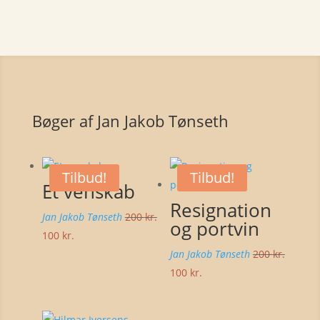
Bøger af Jan Jakob Tønseth
Tilbud!
Tilbud!
Et venskab
Resignation
Jan Jakob Tønseth
200
kr.
og portvin
Den
Den
100
kr.
oprindelige
aktuelle
Jan Jakob Tønseth
200
kr.
pris
pris
Den
Den
100
kr.
var:
er:
oprindelige
aktuelle
200 kr..
100 kr..
pris
pris