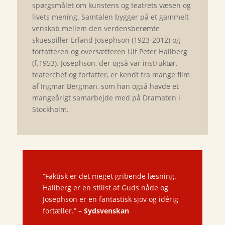
spørgsmålet om kunstens og teatrets væsen og
livets mening. Samtalen bygger på et gammelt
venskab mellem den verdensberømte
skuespiller Erland Josephson (1923-2012) og
forfatteren og oversætteren Ulf Peter Hallberg
(f.1953). Josephson, der også var instruktør,
teaterchef og forfatter, er kendt fra mange film
af Ingmar Bergman, som han også havde et
mangeårigt samarbejde med på Dramaten i
Stockholm.
“Faktisk er det meget gribende læsning.
Hallberg er en stilist af Guds nåde og
Josephson er en fantastisk sjov og idérig
fortæller.”
–
Sydsvenskan