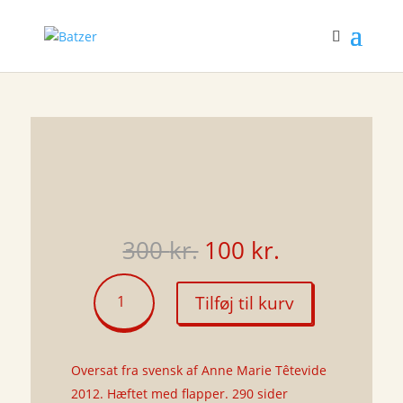
Den
Den
300
kr.
100
kr.
oprindelige
aktuelle
pris
pris
Livets
Tilføj til kurv
var:
er:
mening
300 kr..
100 kr..
og
andre
bekymringer
Oversat fra svensk af Anne Marie Têtevide
antal
2012. Hæftet med flapper. 290 sider