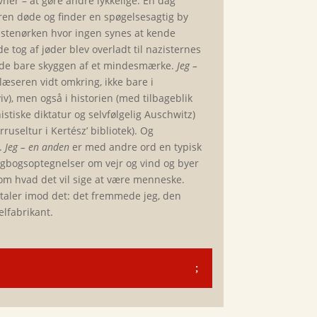
ner – at gøre andre lykkelige. En dag
aren døde og finder en spøgelsesagtig by
 stenørken hvor ingen synes at kende
 tog af jøder blev overladt til nazisternes
inde bare skyggen af et mindesmærke.
Jeg –
læseren vidt omkring, ikke bare i
iv), men også i historien (med tilbageblik
ske diktatur og selvfølgelig Auschwitz)
ruseltur i Kertész’ bibliotek). Og
.
Jeg – en anden
er med andre ord en typisk
agbogsoptegnelser om vejr og vind og byer
om hvad det vil sige at være menneske.
lt taler imod det: det fremmede jeg, den
elfabrikant.