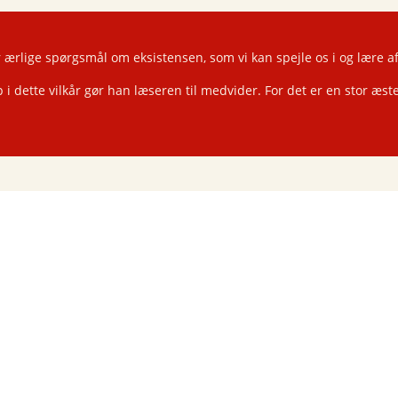
 ærlige spørgsmål om eksistensen, som vi kan spejle os i og lære a
i dette vilkår gør han læseren til medvider. For det er en stor æste