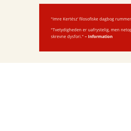
"Imre Kertész’ filosofiske dagbog rummer
"Tvetydigheden er uafrystelig, men netop 
skrevne dysfori."
–
Information
Tilbud!
De skæbneløse
(paperback)
Imre Kertész
130
kr.