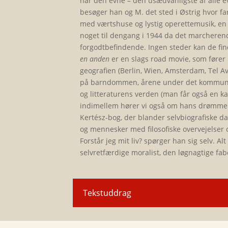
har den evne – den usædvanligste af alle ev
besøger han og M. det sted i Østrig hvor f
med værtshuse og lystig operettemusik, en
noget til dengang i 1944 da det marcherende
forgodtbefindende. Ingen steder kan de f
en anden
er en slags road movie, som fører 
geografien (Berlin, Wien, Amsterdam, Tel Av
på barndommen, årene under det kommunisti
og litteraturens verden (man får også en kar
indimellem hører vi også om hans drømme
Kertész-bog, der blander selvbiografiske d
og mennesker med filosofiske overvejelser 
Forstår jeg mit liv? spørger han sig selv. A
selvretfærdige moralist, den løgnagtige fab
Tekstuddrag