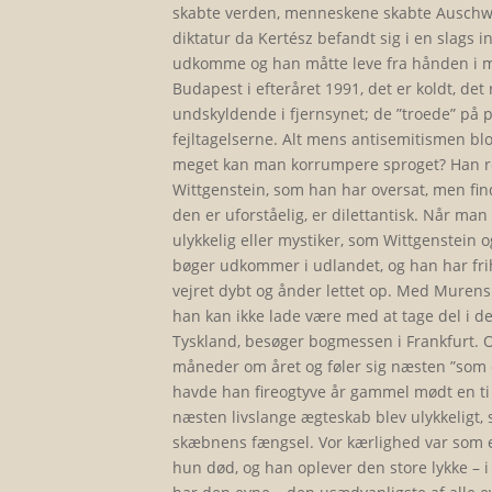
skabte verden, menneskene skabte Auschwi
diktatur da Kertész befandt sig i en slags i
udkomme og han måtte leve fra hånden i m
Budapest i efteråret 1991, det er koldt, de
undskyldende i fjernsynet; de ”troede” på pa
fejltagelserne. Alt mens antisemitismen bl
meget kan man korrumpere sproget? Han rejs
Wittgenstein, som han har oversat, men find
den er uforståelig, er dilettantisk. Når ma
ulykkelig eller mystiker, som Wittgenstein o
bøger udkommer i udlandet, og han har frih
vejret dybt og ånder lettet op. Med Murens
han kan ikke lade være med at tage del i d
Tyskland, besøger bogmessen i Frankfurt. 
måneder om året og føler sig næsten ”som 
havde han fireogtyve år gammel mødt en ti 
næsten livslange ægteskab blev ulykkeligt,
skæbnens fængsel. Vor kærlighed var som e
hun død, og han oplever den store lykke –