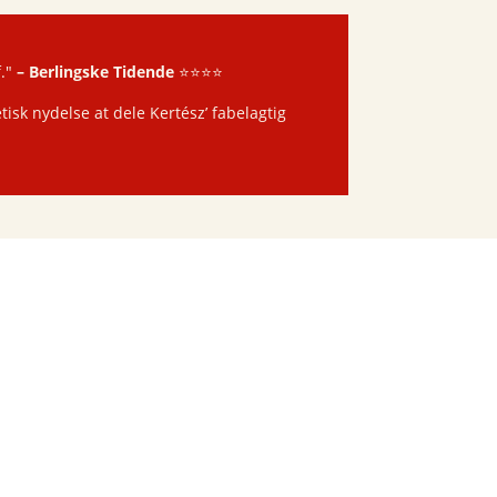
f."
–
Berlin
gske Tidende
⭐️⭐️⭐️⭐️
tisk nydelse at dele Kertész’ fabelagtig