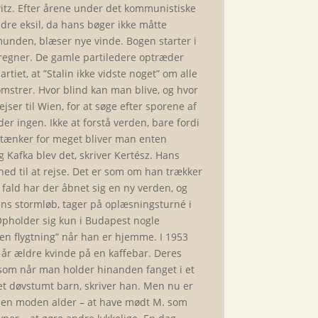
tz. Efter årene under det kommunistiske
ndre eksil, da hans bøger ikke måtte
unden, blæser nye vinde. Bogen starter i
t regner. De gamle partiledere optræder
rtiet, at ”Stalin ikke vidste noget” om alle
omstrer. Hvor blind kan man blive, og hvor
er til Wien, for at søge efter sporene af
er ingen. Ikke at forstå verden, bare fordi
n tænker for meget bliver man enten
g Kafka blev det, skriver Kertész. Hans
ed til at rejse. Det er som om han trækker
 fald har der åbnet sig en ny verden, og
ens stormløb, tager på oplæsningsturné i
Opholder sig kun i Budapest nogle
en flygtning” når han er hjemme. I 1953
år ældre kvinde på en kaffebar. Deres
 som når man holder hinanden fanget i et
t døvstumt barn, skriver han. Men nu er
 i en moden alder – at have mødt M. som