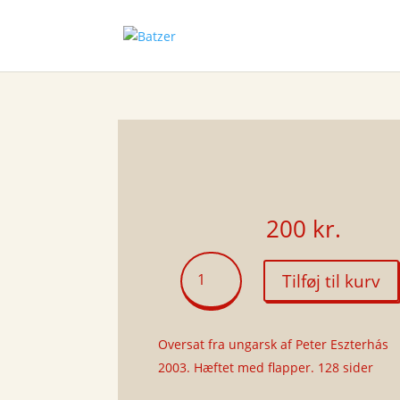
200
kr.
Jeg
Tilføj til kurv
-
en
anden
Oversat fra ungarsk af Peter Eszterhás
antal
2003. Hæftet med flapper. 128 sider