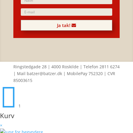
Ja tak!
Ringstedgade 28 | 4000 Roskilde | Telefon 2811 6274
| Mail batzer@batzer.dk | MobilePay 752320 | CVR
85003615

1
Kurv
×