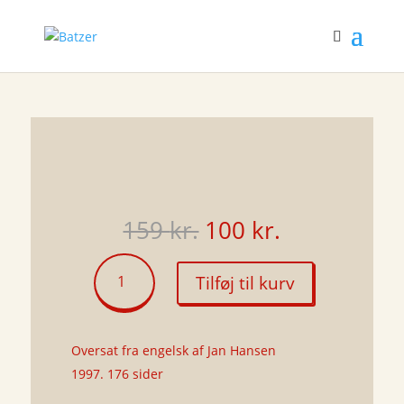
Den
Den
159
kr.
100
kr.
oprindelige
aktuelle
pris
pris
Kafka
Tilføj til kurv
var:
er:
for
159 kr..
100 kr..
begyndere
antal
Oversat fra engelsk af Jan Hansen
1997. 176 sider