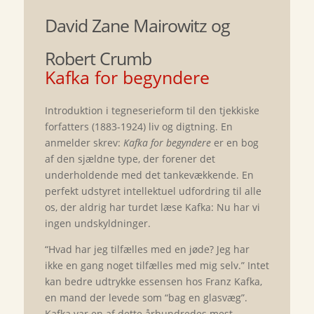
David Zane Mairowitz og
Robert Crumb
Kafka for begyndere
Introduktion i tegneserieform til den tjekkiske
forfatters (1883-1924) liv og digtning. En
anmelder skrev:
Kafka for begyndere
er en bog
af den sjældne type, der forener det
underholdende med det tankevækkende. En
perfekt udstyret intellektuel udfordring til alle
os, der aldrig har turdet læse Kafka: Nu har vi
ingen undskyldninger.
“Hvad har jeg tilfælles med en jøde? Jeg har
ikke en gang noget tilfælles med mig selv.” Intet
kan bedre udtrykke essensen hos Franz Kafka,
en mand der levede som “bag en glasvæg”.
Kafka var en af dette århundredes mest