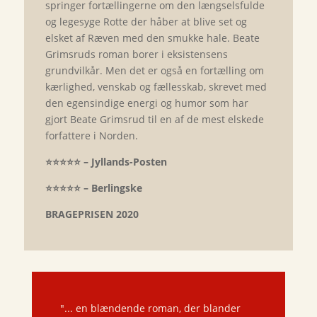
springer fortællingerne om den længselsfulde
og legesyge Rotte der håber at blive set og
elsket af Ræven med den smukke hale. Beate
Grimsruds roman borer i eksistensens
grundvilkår. Men det er også en fortælling om
kærlighed, venskab og fællesskab, skrevet med
den egensindige energi og humor som har
gjort Beate Grimsrud til en af de mest elskede
forfattere i Norden.
⭐️⭐️⭐️⭐️⭐️
–
Jyllands-Posten
⭐️⭐️⭐️⭐️⭐️
–
B
erlingske
BRAGEPRISEN 2020
"... en blændende roman, der blander