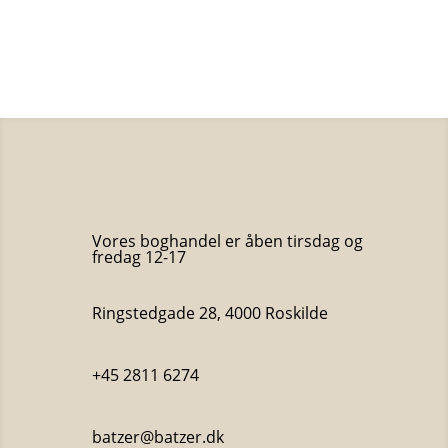
oprindelige
aktuelle
pris
pris
var:
er:
300 kr..
150 kr..
Vores boghandel er åben tirsdag og
fredag 12-17
Ringstedgade 28, 4000 Roskilde
+45 2811 6274
batzer@batzer.dk