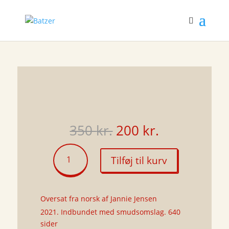
Den
Den
350
kr.
200
kr.
oprindelige
aktuelle
pris
pris
Jeg
Tilføj til kurv
var:
er:
foreslår
350 kr..
200 kr..
at
vi
vågner
Oversat fra norsk af Jannie Jensen
antal
2021. Indbundet med smudsomslag. 640
sider