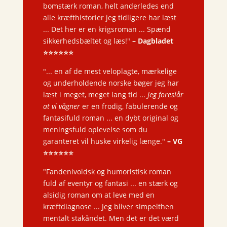
bomstærk roman, helt anderledes end
alle kræfthistorier jeg tidligere har læst
... Det her er en krigsroman ... Spænd
sikkerhedsbæltet og læs!"
–
Dagbladet
⭐️⭐️⭐️⭐️⭐️⭐️
"... en af de mest veloplagte, mærkelige
og underholdende norske bøger jeg har
læst i meget, meget lang tid ...
Jeg foreslår
at vi vågner
er en frodig, fabulerende og
fantasifuld roman ... en dybt original og
meningsfuld oplevelse som du
garanteret vil huske virkelig længe."
–
VG
⭐️⭐️⭐️⭐️⭐️⭐️
"Fandenivoldsk og humoristisk roman
fuld af eventyr og fantasi ... en stærk og
alsidig roman om at leve med en
kræftdiagnose ... Jeg bliver simpelthen
mentalt stakåndet. Men det er det værd