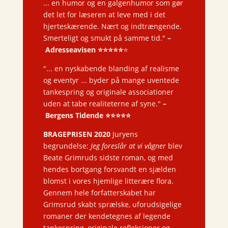
... en humor og en galgenhumor som gør
det let for læseren at leve med i det
hjerteskærende. Nært og indtrængende.
Smerteligt og smukt på samme tid."
–
Adresseavisen ⭐️⭐️⭐️⭐️⭐️
⭐️
"... en nyskabende blanding af realisme
og eventyr ... byder på mange uventede
tankespring og originale associationer
uden at tabe realiteterne af syne."
–
Bergens Tidende ⭐️⭐️⭐️⭐️⭐️
BRAGEPRISEN 2020
Juryens
begrundelse:
Jeg foreslår at vi vågner
blev
Beate Grimruds sidste roman, og med
hendes bortgang forsvandt en sjælden
blomst i vores hjemlige litterære flora.
Gennem hele forfatterskabet har
Grimsrud skabt sprælske, uforudsigelige
romaner der kendetegnes af legende
tankespring, originale refleksioner og