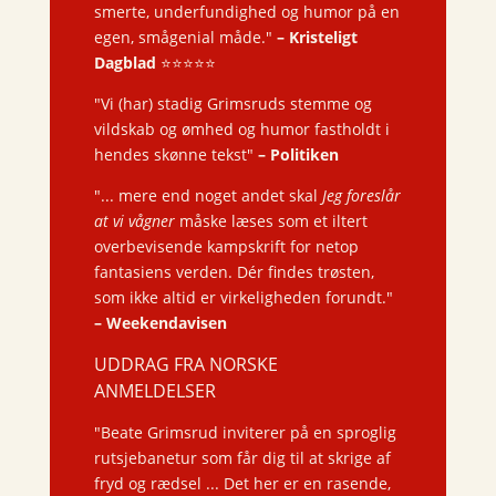
smerte, underfundighed og humor på en
egen, smågenial måde."
–
Kristeligt
Dagblad
⭐️⭐️⭐️⭐️⭐️
"Vi (har) stadig Grimsruds stemme og
vildskab og ømhed og humor fastholdt i
hendes skønne tekst"
–
Politiken
"... mere end noget andet skal
Jeg foreslår
at vi vågner
måske læses som et iltert
overbevisende kampskrift for netop
fantasiens verden. Dér findes trøsten,
som ikke altid er virkeligheden forundt."
–
Weekendavisen
UDDRAG FRA NORSKE
ANMELDELSER
"Beate Grimsrud inviterer på en sproglig
rutsjebanetur som får dig til at skrige af
fryd og rædsel ... Det her er en rasende,