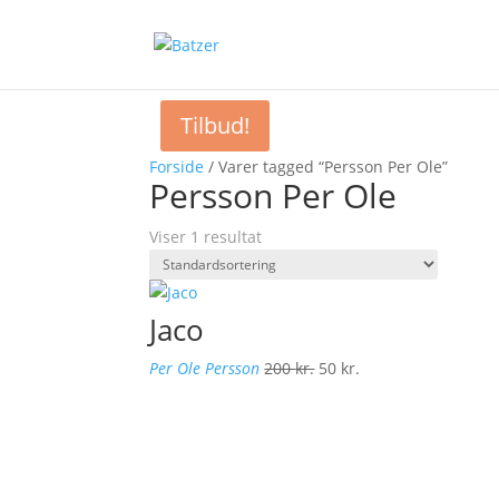
Tilbud!
Forside
/ Varer tagged “Persson Per Ole”
Persson Per Ole
Viser 1 resultat
Jaco
Den
Den
Per Ole Persson
200
kr.
50
kr.
oprindelige
aktuelle
pris
pris
var:
er:
200 kr..
50 kr..