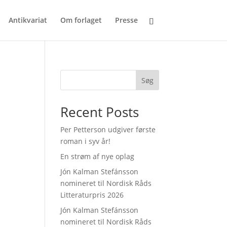
Antikvariat
Om forlaget
Presse
Søg
Recent Posts
Per Petterson udgiver første
roman i syv år!
En strøm af nye oplag
Jón Kalman Stefánsson
nomineret til Nordisk Råds
Litteraturpris 2026
Jón Kalman Stefánsson
nomineret til Nordisk Råds