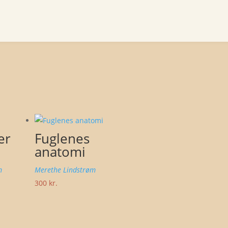
er
Fuglenes
anatomi
m
Merethe Lindstrøm
300
kr.