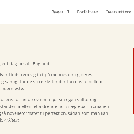
Bøger
Forfattere
Oversættere
 er i dag bosat i England.
skriver Lindstrøm sig tæt på mennesker og deres
 særligt for de store kløfter der kan opstå mellem
ns nærmeste.
urpris for netop evnen til på sin egen stilfærdigt
afstanden mellem et aldrende norsk ægtepar i romanen
så novelleformatet til perfektion, sådan som man kan
sk,
Arkitekt.