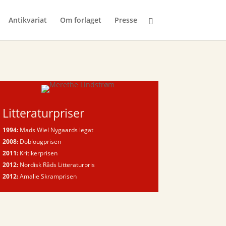
Antikvariat
Om forlaget
Presse
Litteraturpriser
1994:
Mads Wiel Nygaards legat
2008:
Doblougprisen
2011:
Kritikerprisen
2012:
Nordisk Råds Litteraturpris
2012:
Amalie Skramprisen