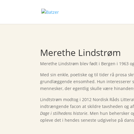
Merethe Lindstrøm
Merethe Lindstrøm blev født i Bergen i 1963 og
Med sin enkle, poetiske og til tider rå prosa 
grundlæggende ensomhed. Hun interesserer sig
mennesker, der egentlig skulle være hinande
Lindtstrøm modtog i 2012 Nordisk Råds Litterat
indtrængende facon at skildre tavsheden og 
Dage i stilhedens historie
. Men hun behersker og
opleve det i hendes seneste udgivelse på dan