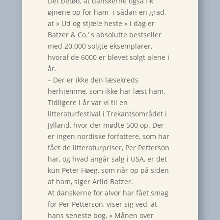
Det betød, at danskerne også fik
øjnene op for ham -i sådan en grad,
at » Ud og stjæle heste « i dag er
Batzer & Co.’ s absolutte bestseller
med 20.000 solgte eksemplarer,
hvoraf de 6000 er blevet solgt alene i
år.
– Der er ikke den læsekreds
herhjemme, som ikke har læst ham.
Tidligere i år var vi til en
litteraturfestival i Trekantsområdet i
Jylland, hvor der mødte 500 op. Der
er ingen nordiske forfattere, som har
fået de litteraturpriser, Per Petterson
har, og hvad angår salg i USA, er det
kun Peter Høeg, som når op på siden
af ham, siger Arild Batzer.
At danskerne for alvor har fået smag
for Per Petterson, viser sig ved, at
hans seneste bog, » Månen over