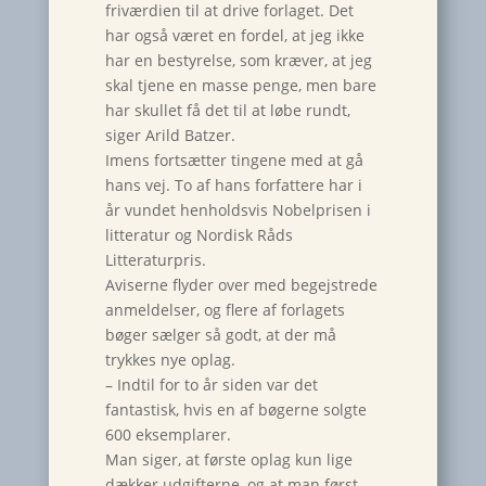
friværdien til at drive forlaget. Det
har også været en fordel, at jeg ikke
har en bestyrelse, som kræver, at jeg
skal tjene en masse penge, men bare
har skullet få det til at løbe rundt,
siger Arild Batzer.
Imens fortsætter tingene med at gå
hans vej. To af hans forfattere har i
år vundet henholdsvis Nobelprisen i
litteratur og Nordisk Råds
Litteraturpris.
Aviserne flyder over med begejstrede
anmeldelser, og flere af forlagets
bøger sælger så godt, at der må
trykkes nye oplag.
– Indtil for to år siden var det
fantastisk, hvis en af bøgerne solgte
600 eksemplarer.
Man siger, at første oplag kun lige
dækker udgifterne, og at man først