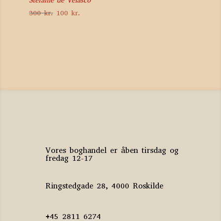
Stefanie de Velasco
Den
Den
300
kr.
100
kr.
oprindelige
aktuelle
pris
pris
var:
er:
300 kr..
100 kr..
Vores boghandel er åben tirsdag og
fredag 12-17
Ringstedgade 28, 4000 Roskilde
+45 2811 6274