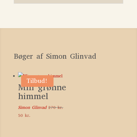
Bøger af Simon Glinvad
Tilbud!
Min grønne
himmel
Simon Glinvad
270
kr.
Den
Den
50
kr.
oprindelige
aktuelle
pris
pris