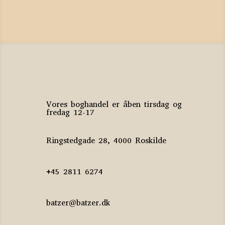
var:
er:
270 kr..
50 kr..
Vores boghandel er åben tirsdag og
fredag 12-17
Ringstedgade 28, 4000 Roskilde
+45 2811 6274
batzer@batzer.dk